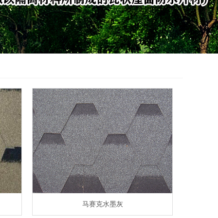
马赛克水墨灰