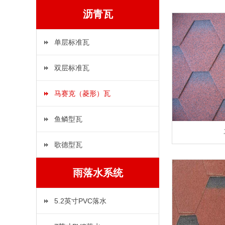
沥青瓦
单层标准瓦
双层标准瓦
马赛克（菱形）瓦
鱼鳞型瓦
歌德型瓦
雨落水系统
5.2英寸PVC落水