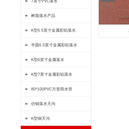
7英寸PVC落水
树脂落水产品
K型5.5英寸金属彩铝落水
半圆6.5英寸金属彩铝落水
K型6英寸金属落水
K型7英寸金属彩铝落水
80*100PVC方形雨水管
仿铜落水天沟
K型铜天沟