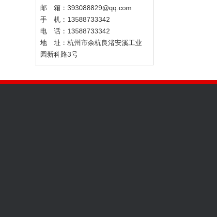
邮 箱：393088829@qq.com
手 机：13588733342
电 话：13588733342
地 址：杭州市余杭良渚安溪工业
园新科路3号
关于我们
产品展示
新闻动态