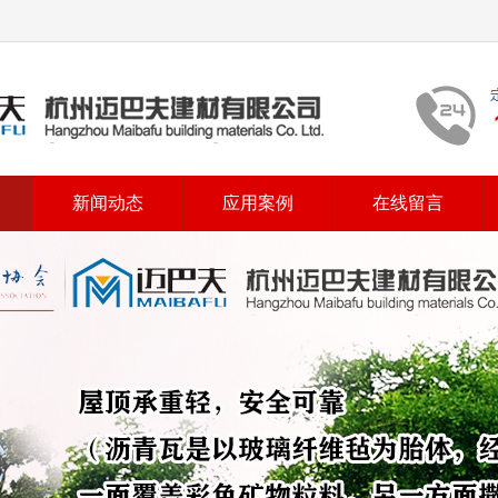
新闻动态
应用案例
在线留言