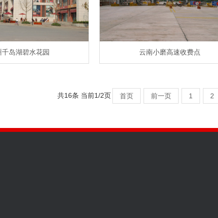
州千岛湖碧水花园
云南小磨高速收费点
共16条 当前1/2页
首页
前一页
1
2