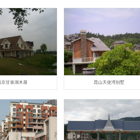
南京甘泉湖木屋
昆山天使湾别墅