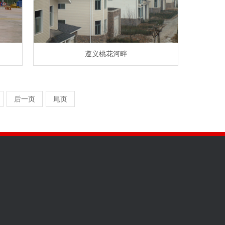
遵义桃花河畔
后一页
尾页