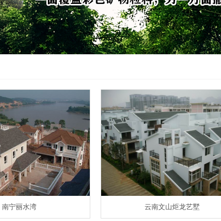
南宁丽水湾
云南文山炬龙艺墅