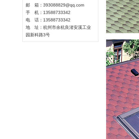
邮 箱：393088829@qq.com
手 机：13588733342
电 话：13588733342
地 址：杭州市余杭良渚安溪工业
园新科路3号