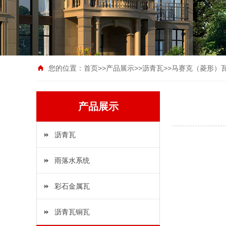
您的位置：
首页
>>
产品展示
>>
沥青瓦
>>
马赛克（菱形）
产品展示
沥青瓦
雨落水系统
彩石金属瓦
沥青瓦铜瓦