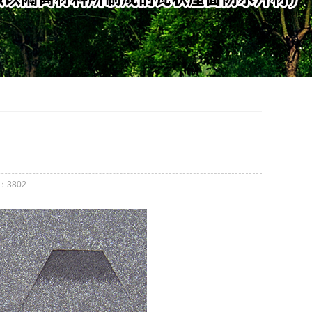
：
3802