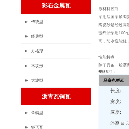
彩石金属瓦
原材料控制
采用法国采麟陶
传统型
陶瓷砂是经过高温
玻纤胎采用100
经典型
高，防水性能优
方格形
性能特点
除了具备一般沥
木纹形
规格尺寸：
大波型
沥青瓦铜瓦
鱼鳞型
矩形瓦