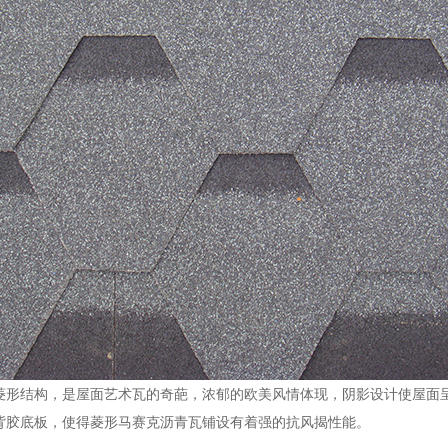
菱形结构，是屋面艺术瓦的奇葩，浓郁的欧美风情体现，阴影设计使屋面
背胶底板，使得菱形马赛克沥青瓦铺设有着强的抗风揭性能。