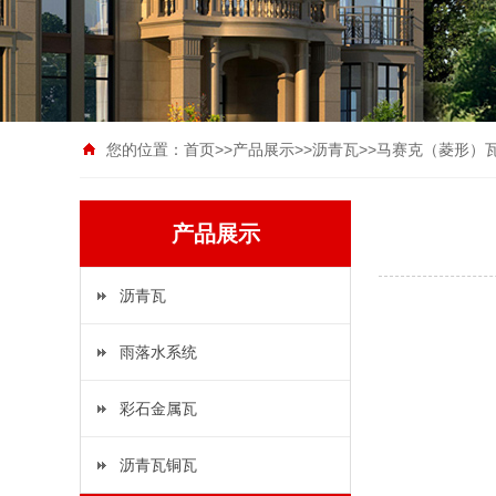
您的位置：
首页
>>
产品展示
>>
沥青瓦
>>
马赛克（菱形）
产品展示
沥青瓦
雨落水系统
彩石金属瓦
沥青瓦铜瓦