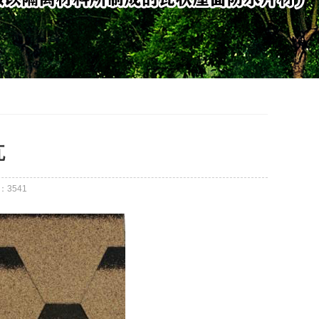
瓦
：
3541