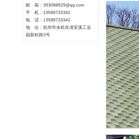
邮 箱：393088829@qq.com
手 机：13588733342
电 话：13588733342
地 址：杭州市余杭良渚安溪工业
园新科路3号