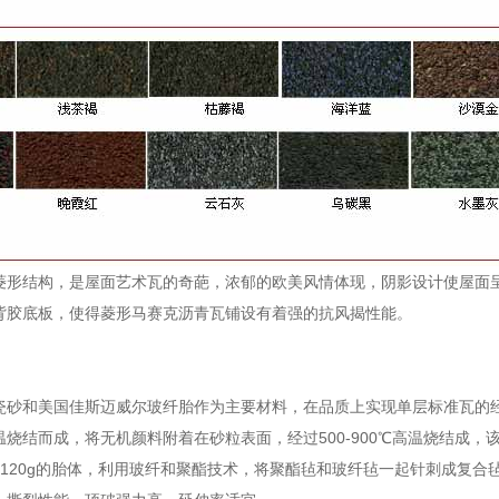
菱形结构，是屋面艺术瓦的奇葩，浓郁的欧美风情体现，阴影设计使屋面
背胶底板，使得菱形马赛克沥青瓦铺设有着强的抗风揭性能。
瓷砂和美国佳斯迈威尔玻纤胎作为主要材料，在品质上实现单层标准瓦的
烧结而成，将无机颜料附着在砂粒表面，经过500-900℃高温烧结成，
g,120g的胎体，利用玻纤和聚酯技术，将聚酯毡和玻纤毡一起针刺成复