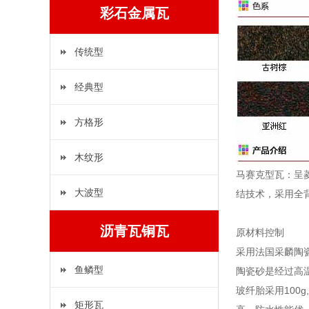
彩石金属瓦
传统型
经典型
方格形
木纹形
马赛克型瓦：呈
大波型
结技术，采用全
沥青瓦铜瓦
原材料控制
采用法国采麟陶
鱼鳞型
陶瓷砂是经过高温
玻纤胎采用100
矩形瓦