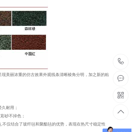
呈现美丽浓重的仿古效果外观线条清晰棱角分明，加之新的粘
经久耐用；
该彩砂不掉色；
合毡,不仅结合了玻纤毡和聚酯毡的优势，表现在热尺寸稳定性