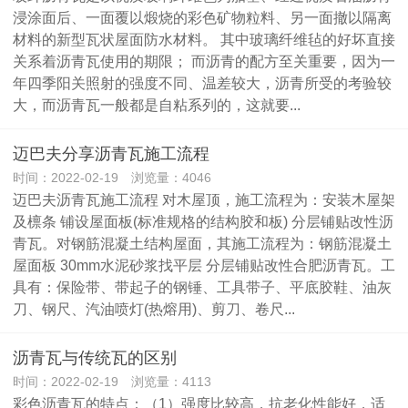
浸涂面后、一面覆以煅烧的彩色矿物粒料、另一面撤以隔离
材料的新型瓦状屋面防水材料。 其中玻璃纤维毡的好坏直接
关系着沥青瓦使用的期限； 而沥青的配方至关重要，因为一
年四季阳关照射的强度不同、温差较大，沥青所受的考验较
大，而沥青瓦一般都是自粘系列的，这就要...
迈巴夫分享沥青瓦施工流程
时间：2022-02-19 浏览量：4046
迈巴夫沥青瓦施工流程 对木屋顶，施工流程为：安装木屋架
及檩条 铺设屋面板(标准规格的结构胶和板) 分层铺贴改性沥
青瓦。对钢筋混凝土结构屋面，其施工流程为：钢筋混凝土
屋面板 30mm水泥砂浆找平层 分层铺贴改性合肥沥青瓦。工
具有：保险带、带起子的钢锤、工具带子、平底胶鞋、油灰
刀、钢尺、汽油喷灯(热熔用)、剪刀、卷尺...
沥青瓦与传统瓦的区别
时间：2022-02-19 浏览量：4113
彩色沥青瓦的特点：（1）强度比较高，抗老化性能好，适