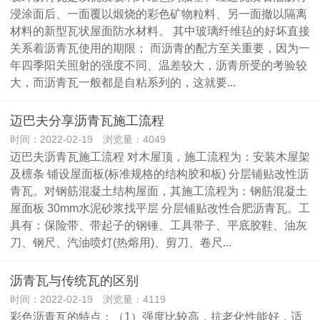
浸涂面后、一面覆以煅烧的彩色矿物粒料、另一面撤以隔离
材料的新型瓦状屋面防水材料。 其中玻璃纤维毡的好坏直接
关系着沥青瓦使用的期限； 而沥青的配方至关重要，因为一
年四季阳关照射的强度不同、温差较大，沥青所受的考验较
大，而沥青瓦一般都是自粘系列的，这就要...
迈巴夫分享沥青瓦施工流程
时间：2022-02-19 浏览量：4049
迈巴夫沥青瓦施工流程 对木屋顶，施工流程为：安装木屋架
及檩条 铺设屋面板(标准规格的结构胶和板) 分层铺贴改性沥
青瓦。对钢筋混凝土结构屋面，其施工流程为：钢筋混凝土
屋面板 30mm水泥砂浆找平层 分层铺贴改性合肥沥青瓦。工
具有：保险带、带起子的钢锤、工具带子、平底胶鞋、油灰
刀、钢尺、汽油喷灯(热熔用)、剪刀、卷尺...
沥青瓦与传统瓦的区别
时间：2022-02-19 浏览量：4119
彩色沥青瓦的特点：（1）强度比较高，抗老化性能好，适