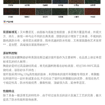
双层标准瓦：
又叫叠层瓦，由面板与底板交相搭接，多层薄片覆盖而成，外观大
方、持久，体现一种与众不同的古典美感，阴影的设计增加了立体感，不规则的
颜色跳跃分布，使得层次感更强，既有优越的防水性能，又将屋面颜色艺术发挥
**，是别墅、高端项目屋面用材的**。
原材料控制
采用法国采麟陶瓷砂和美国佳斯迈威尔玻纤胎作为主要材料，在品质上保证单层
标准瓦的经久耐用；
陶瓷砂是经过高温烧结而成，将无机颜料附着在砂粒表面，经过500-900℃高温
烧结成，该彩砂永不掉色；
玻纤胎采用100g,120g高性能的胎体，利用独有的玻纤和聚酯专用技术，将聚酯
毡和玻纤毡一起针刺成复合毡,不仅结合了玻纤毡和聚酯毡的优势，表现在热尺
寸稳定性高，防水性能优秀，撕裂性能、顶破强力高，延伸率适宜。
性能特点
除了具备一般沥青瓦的特性外，由于经过改良后的设计及施工工艺的完善，极大
提高了防水性能和装饰效果。