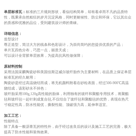
单层标准瓦：
标准的三片规则形状，看似结构简单，却有着卓而不凡的品质特
性，既秉承自然粗狂的岁月沉淀风格，同时更耐候性、防尘和环保，它以其出众
的质感和优雅的品位，受到建筑设计师的青睐。
详细信息：
造型设计
尊正造型，简洁大方的线条和色彩设计，为崇尚简约的您提供优质的产品；
单片瓦四色分布，巧思一点，丽质天成；
可以设计全背胶单层效果，为提高抗风性做保障；
原材料控制
采用法国采麟陶瓷砂和美国佳斯迈威尔玻纤胎作为主要材料，在品质上保证单层
标准瓦的经久耐用；
陶瓷砂是经过高温烧结而成，将无机颜料附着在砂粒表面，经过500-900℃高温
烧结成，该彩砂永不掉色；
玻纤胎采用100g,120g高性能的胎体，利用独有的玻纤和聚酯专用技术，将聚酯
毡和玻纤毡一起针刺成复合毡,不仅结合了玻纤毡和聚酯毡的优势，表现在热尺
寸稳定性高，防水性能优，撕裂性能、顶破强力高，延伸率适宜。
加工工艺：
性能特点
除了具备一般沥青瓦的特性外，由于经过改良后的设计及施工工艺的完善，极大
提高了防水性能和装饰效果。