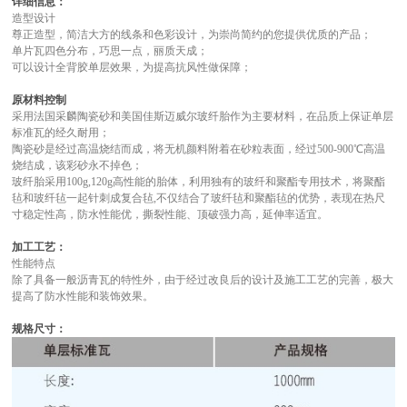
详细信息：
造型设计
尊正造型，简洁大方的线条和色彩设计，为崇尚简约的您提供优质的产品；
单片瓦四色分布，巧思一点，丽质天成；
可以设计全背胶单层效果，为提高抗风性做保障；
原材料控制
采用法国采麟陶瓷砂和美国佳斯迈威尔玻纤胎作为主要材料，在品质上保证单层
标准瓦的经久耐用；
陶瓷砂是经过高温烧结而成，将无机颜料附着在砂粒表面，经过500-900℃高温
烧结成，该彩砂永不掉色；
玻纤胎采用100g,120g高性能的胎体，利用独有的玻纤和聚酯专用技术，将聚酯
毡和玻纤毡一起针刺成复合毡,不仅结合了玻纤毡和聚酯毡的优势，表现在热尺
寸稳定性高，防水性能优，撕裂性能、顶破强力高，延伸率适宜。
加工工艺：
性能特点
除了具备一般沥青瓦的特性外，由于经过改良后的设计及施工工艺的完善，极大
提高了防水性能和装饰效果。
规格尺寸：