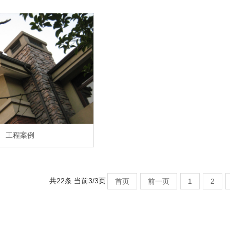
工程案例
共22条 当前3/3页
首页
前一页
1
2