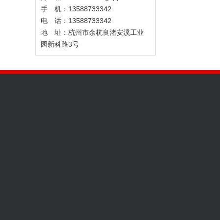
手 机：13588733342
电 话：13588733342
地 址：杭州市余杭良渚安溪工业
园新科路3号
关于我们
产品展示
新闻动态
加入我们
沥青瓦
行业新闻