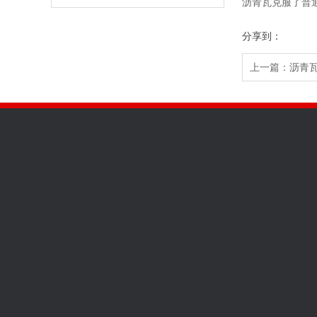
沥青瓦克服了普
分享到：
上一篇：
沥青
关于我们
产品展示
新闻动态
加入我们
沥青瓦
行业新闻