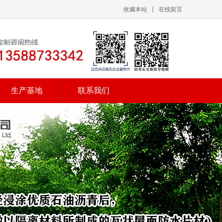
收藏本站
在线留言
生产基地
联系我们