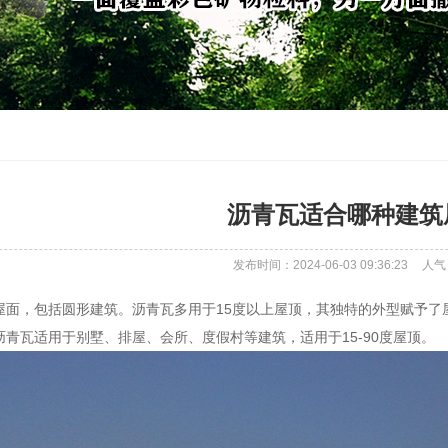
沥青瓦适合哪种建筑
发布时间：2024-06-03 09:36:23
人气
屋面，包括圆形建筑。沥青瓦多用于15度以上屋顶，其独特的外型赋予了
青瓦适用于别墅、排屋、会所、度假村等建筑，适用于15-90度屋顶。