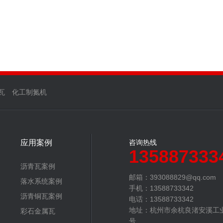
瓦
化工制氮机
应用案例
咨询热线
135887333
沥青瓦案例
邮箱：393088829@qq.com‬
落水系统案例
手机：13588733342
沥青铜瓦案例
电话：13588733342
地址：杭州市余杭良渚安溪工
彩石金属瓦
号