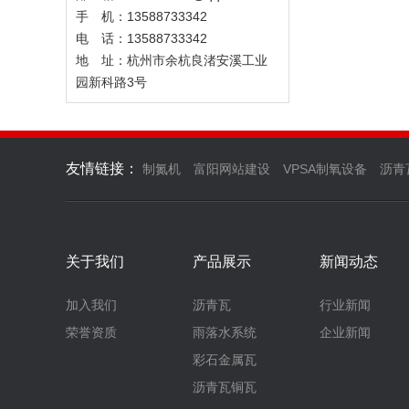
手 机：13588733342
电 话：13588733342
地 址：杭州市余杭良渚安溪工业
园新科路3号
友情链接：
制氮机
富阳网站建设
VPSA制氧设备
沥青
关于我们
产品展示
新闻动态
加入我们
沥青瓦
行业新闻
荣誉资质
雨落水系统
企业新闻
彩石金属瓦
沥青瓦铜瓦