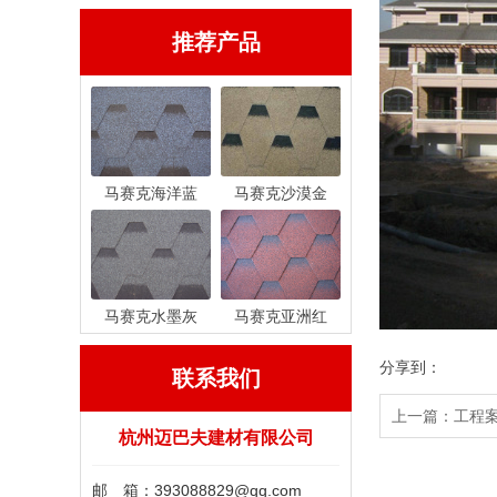
推荐产品
马赛克海洋蓝
马赛克沙漠金
马赛克水墨灰
马赛克亚洲红
分享到：
联系我们
上一篇：
工程
杭州迈巴夫建材有限公司
邮 箱：393088829@qq.com