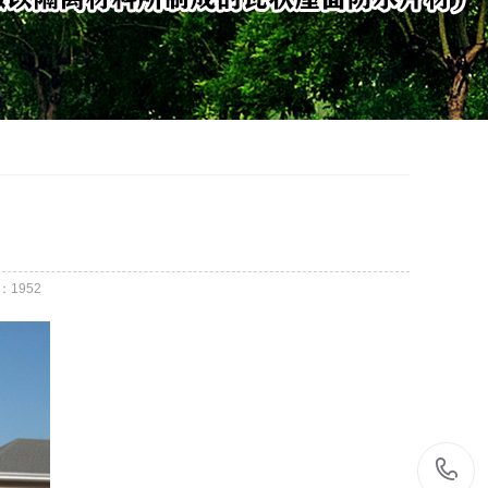
：
1952