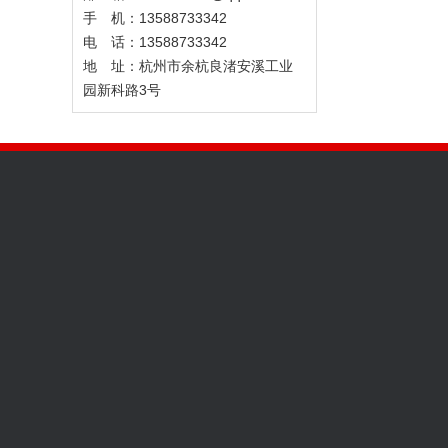
手 机：13588733342
电 话：13588733342
地 址：杭州市余杭良渚安溪工业
园新科路3号
关于我们
产品展示
新闻动态
加入我们
沥青瓦
行业新闻